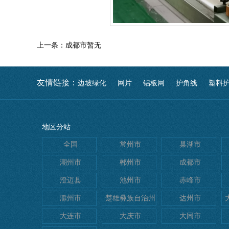
上一条：成都市暂无
友情链接：
边坡绿化
网片
铝板网
护角线
塑料
地区分站
全国
常州市
巢湖市
潮州市
郴州市
成都市
澄迈县
池州市
赤峰市
滁州市
楚雄彝族自治州
达州市
大连市
大庆市
大同市